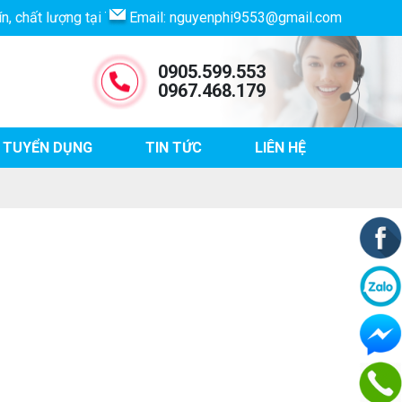
hất lượng tại Tp. Hồ Chí Minh
Email:
nguyenphi9553@gmail.com
0905.599.553
0967.468.179
TUYỂN DỤNG
TIN TỨC
LIÊN HỆ