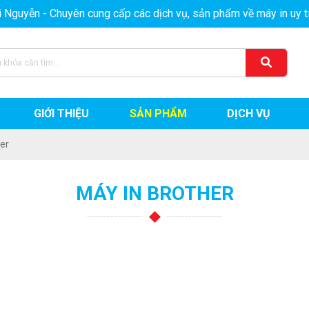
yễn - Chuyên cung cấp các dịch vụ, sản phẩm về máy in uy tín, c
GIỚI THIỆU
SẢN PHẨM
DỊCH VỤ
er
MÁY IN BROTHER