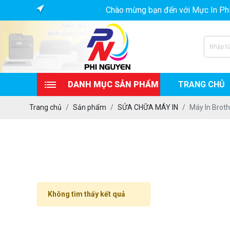
Chào mừng bạn đến với Mực In Phi Ngu
TRANG CHỦ
DANH MỤC SẢN PHẨM
Trang chủ
Sản phẩm
SỬA CHỮA MÁY IN
Máy In Broth
HỘP MỰC HIMAX
MÁY IN
NẠP MỰC IN TẬN NƠI
SỬA CHỮA MÁY IN
Không tìm thấy kết quả
DỊCH VỤ THIẾT BỊ VĂN
PHÒNG