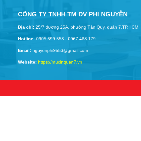
MÁY IN LASER MÀU
CÔNG TY TNHH TM DV PHI NGUYỄN
Địa chỉ:
25/7 đường 25A, phường Tân Quy, quận 7,TP.HCM
Hotline:
0905.599.553 - 0967.468.179
Email:
nguyenphi9553@gmail.com
Website:
https://mucinquan7.vn